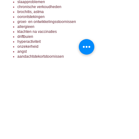
slaapproblemen
chronische verkoudheden
brochitis, astma
oorontstekingen
groei- en ontwikkelingsstoornissen
allergieen
klachten na vaccinaties
driftbuien
hyperactiviteit
onzekerheid
angst
aandachtstekortstoornissen
aggressie
Praktijkgegevens
Sytwinde 218, 2631 GX Nootdorp
Lid beroepsvereniging NVKH
info@homeopathiehaaglanden.nl