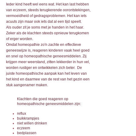
Ieder kind heeft wel eens wat. Het kan last hebben
van eczeem, steeds terugkerende oorontstekingen,
vermoeidheid of gedragsproblemen. Het kan iets
acuuts zijn maar ook iets dat al een tijd speelt.
Als ouder zit je soms met je handen in het haar.
Zeker als de klachten steeds opnieuw terugkomen
of erger worden.
Omdat homeopathie zo'n zachte en effectieve
geneeswijze is, reageren kinderen vaak heel goed
en snel op homeopathische geneesmiddelen. Zij
krijgen meer weerstand, zitten lekkerder in hun vel,
worden rustiger en ontwikkelen zich beter. De
juiste homeopathische aanpak kan het leven van
het kind en daarmee van de rest van het gezin een
stuk aangenamer maken.
Klachten die goed reageren op
homeopathische geneesmiddelen zijn:
reflux
buikkrampjes
niet willen drinken
eczeem
bedplassen